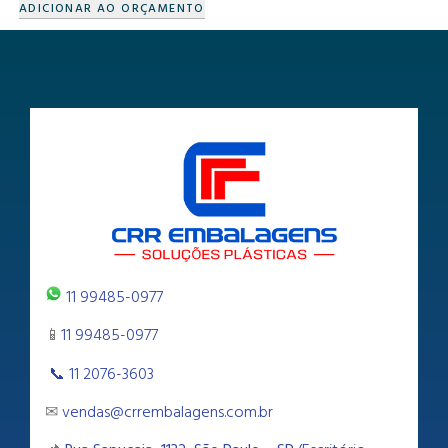
ADICIONAR AO ORÇAMENTO
11 99485-0977
📱
11 99485-0977
📞 11 2076-3603
✉
vendas@crrembalagens.com.br