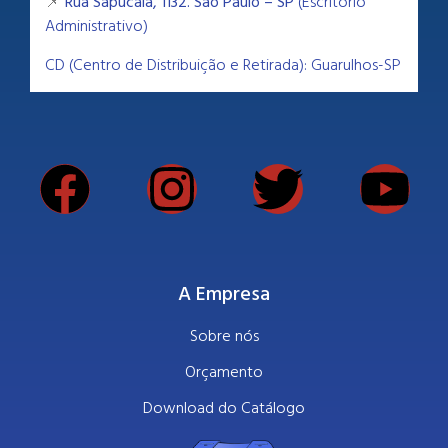
📌
Rua Sapucaia, 1132. São Paulo – SP
(Escritório
Administrativo)
CD (Centro de Distribuição e Retirada): Guarulhos-SP
A Empresa
Sobre nós
Orçamento
Download do Catálogo