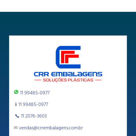
11 99485-0977
📱
11 99485-0977
📞 11 2076-3603
✉
vendas@crrembalagens.com.br