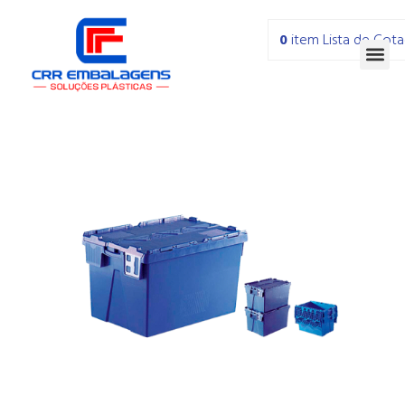
0
item
Lista de Cot