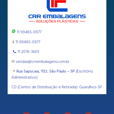
11 99485-0977
📱
11 99485-0977
📞 11 2076-3603
✉
vendas@crrembalagens.com.br
📌
Rua Sapucaia, 1132. São Paulo – SP
(Escritório
Administrativo)
CD (Centro de Distribuição e Retirada): Guarulhos-SP