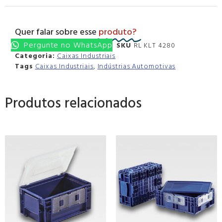
Quer falar sobre esse
produto?
Pergunte no WhatsApp
SKU
RL KLT 4280
Categoria:
Caixas Industriais
Tags
Caixas Industriais
,
Indústrias Automotivas
Produtos relacionados