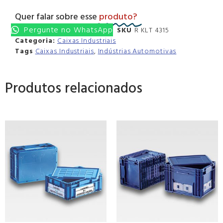
Quer falar sobre esse
produto?
Pergunte no WhatsApp
SKU
R KLT 4315
Categoria:
Caixas Industriais
Tags
Caixas Industriais
,
Indústrias Automotivas
Produtos relacionados