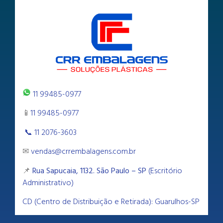
11 99485-0977
📱
11 99485-0977
📞 11 2076-3603
✉
vendas@crrembalagens.com.br
📌
Rua Sapucaia, 1132. São Paulo – SP
(Escritório
Administrativo)
CD (Centro de Distribuição e Retirada): Guarulhos-SP