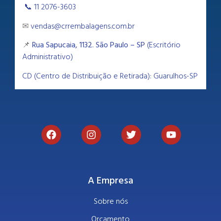
📞 11 2076-3603
✉
vendas@crrembalagens.com.br
📌
Rua Sapucaia, 1132. São Paulo – SP
(Escritório
Administrativo)
CD (Centro de Distribuição e Retirada): Guarulhos-SP
A Empresa
Sobre nós
Orçamento