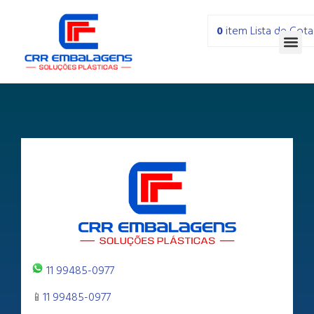
0
item
Lista de Cot
11 99485-0977
📱
11 99485-0977