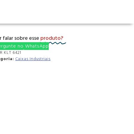
 falar sobre esse
produto?
rgunte no WhatsApp
U
R KLT 6421
goria:
Caixas Industriais