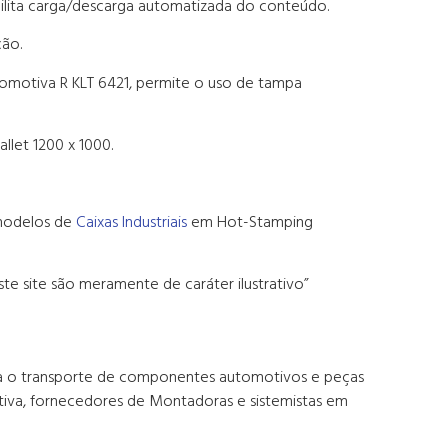
cilita carga/descarga automatizada do conteúdo.
ção.
tomotiva R KLT 6421, permite o uso de tampa
let 1200 x 1000.
 modelos de
Caixas Industriais
em Hot-Stamping
te site são meramente de caráter ilustrativo”
para o transporte de componentes automotivos e peças
otiva, fornecedores de Montadoras e sistemistas em