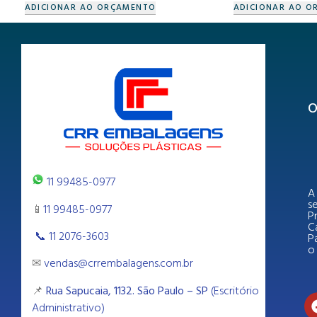
ADICIONAR AO ORÇAMENTO
ADICIONAR AO O
O
11 99485-0977
A
s
📱
11 99485-0977
P
Ca
📞 11 2076-3603
Pa
o 
✉
vendas@crrembalagens.com.br
📌
Rua Sapucaia, 1132. São Paulo – SP
(Escritório
Administrativo)