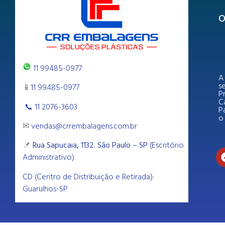
O
11 99485-0977
A
s
📱
11 99485-0977
P
Ca
📞 11 2076-3603
Pa
o 
✉
vendas@crrembalagens.com.br
📌
Rua Sapucaia, 1132. São Paulo – SP
(Escritório
Administrativo)
CD (Centro de Distribuição e Retirada):
Guarulhos-SP