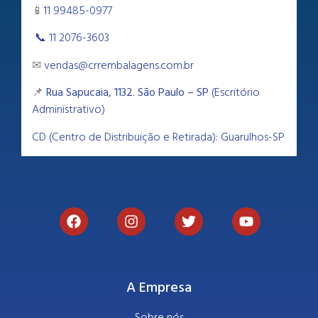
📱
11 99485-0977
📞 11 2076-3603
✉
vendas@crrembalagens.com.br
📌
Rua Sapucaia, 1132. São Paulo – SP
(Escritório
Administrativo)
CD (Centro de Distribuição e Retirada): Guarulhos-SP
A Empresa
Sobre nós