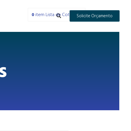
0
item
Lista de Cotações
Solicite Orçamento
s