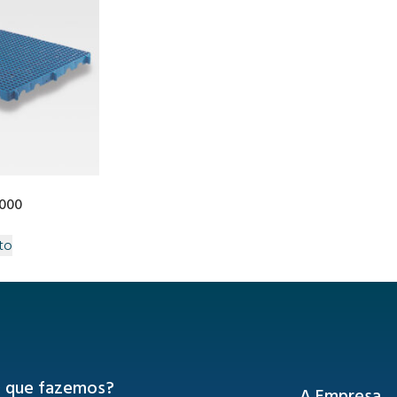
1000
to
 que fazemos?
A Empresa